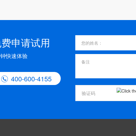
免费申请试用
分钟快速体验
400-600-4155
