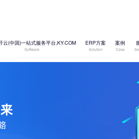
开云(中国)一站式服务平台,KY.COM
ERP方案
案例
Software
Solution
Case
Se