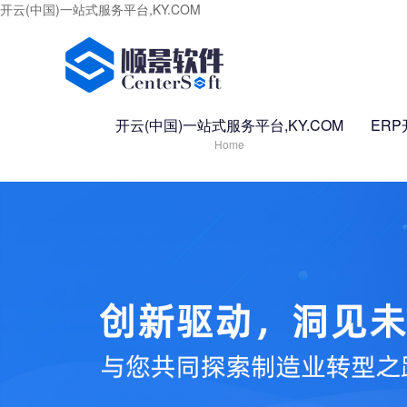
开云(中国)一站式服务平台,KY.COM
开云(中国)一站式服务平台,KY.COM
ERP
Home