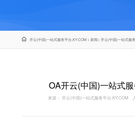

开云(中国)一站式服务平台,KY.COM
>
新闻
>
开云(中国)一站式服务平
OA开云(中国)一站式服务
来源： 开云(中国)一站式服务平台,KY.COM