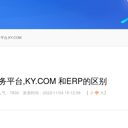
台,KY.COM
平台,KY.COM 和ERP的区别
人气：7830
发表时间：2022/11/04 15:12:58
【
小
中
大
】