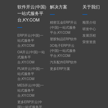
软件开云(中国)
解决方案
关于我们
一站式服务平
台,KY.COM
精密五金ERP开云
顺景介绍
(中国)一站式服务
研发中心
平台,KY.COM
ERP开云(中国)一
发展历程
塑胶制品ERP软件
站式服务平
荣誉资质
台,KY.COM
3C电子ERP开云
(中国)一站式服务
OA开云(中国)一站
平台,KY.COM
式服务平
台,KY.COM
汽车配件ERP软件
PLM开云(中国)一
更多ERP方案
站式服务平
台,KY.COM
MES开云(中国)一
站式服务平
台,KY.COM
更多ERP开云(中
国)一站式服务平