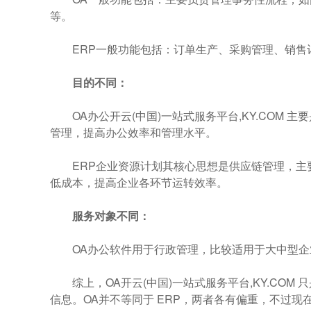
等。
ERP一般功能包括：订单生产、采购管理、销售
目的不同：
OA办公开云(中国)一站式服务平台,KY.COM 
管理，提高办公效率和管理水平。
ERP企业资源计划其核心思想是供应链管理，主
低成本，提高企业各环节运转效率。
服务对象不同：
OA办公软件用于行政管理，比较适用于大中型企
综上，OA开云(中国)一站式服务平台,KY.COM
信息。OA并不等同于 ERP，两者各有偏重，不过