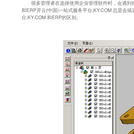
很多管理者在选择使用企业管理软件时，会遇到很多种
和ERP开云(中国)一站式服务平台,KY.COM 总是
台,KY.COM 和ERP的区别。