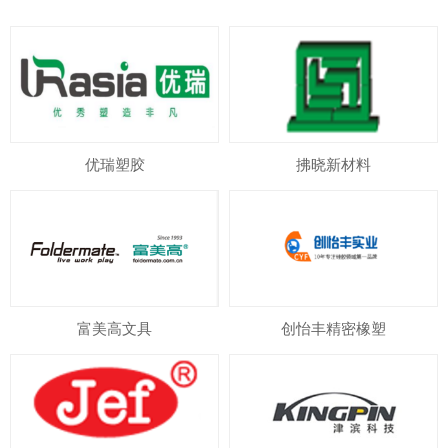
优瑞塑胶
拂晓新材料
富美高文具
创怡丰精密橡塑