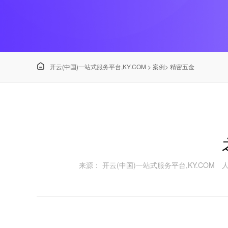

开云(中国)一站式服务平台,KY.COM
>
案例
>
精密五金
来源： 开云(中国)一站式服务平台,KY.COM
人