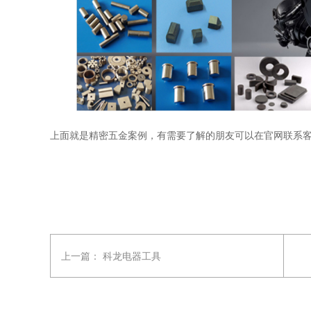
上面就是精密五金案例，有需要了解的朋友可以在官网联系
上一篇：
科龙电器工具