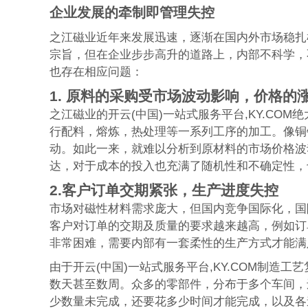
企业发展的牵制即管理失控
之江磁业近年来发展迅速，逐渐在国内外市场稳扎
宗旨，但在企业步步高升的道路上，内部不科学，
也存在相应问题：
1.
原料的采购受市场波动影响，价格的
之江磁业的开云(中国)一站式服务平台,KY.CO
行配料，熔炼，热处理等一系列工序的加工。像铜
动。如此一来，就难以分析到原材料的市场价格波
达，对于成本的投入也充满了随机性和不确定性，
2.
客户订单交期紧张，生产进度失控
市场对磁性材料需求庞大，但国内竞争国际化，国
客户对订单的交期及质量的要求越来越高，例如订
非常困难，需要内部有一套柔性的生产方式才能满
由于开云(中国)一站式服务平台,KY.COM制造
数天甚至数周。众多的零部件，分布于多个车间，
少数量未完成，还要花多少时间才能完成，以及各