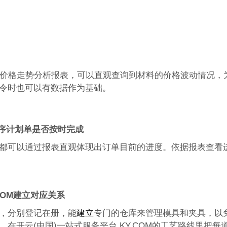
供采购价格走势分析报表，可以直观查询到材料的价格波动情况，
令时也可以有数据作为基础。
序计划单是否按时完成
都可以通过报表直观体现出订单目前的进度。依据报表查看
COM建立对应关系
，分别登记在册，能
建立
专门的仓库来管理模具和夹具，以
开云(中国)一站式服务平台,KY.COM的工艺路线里把每