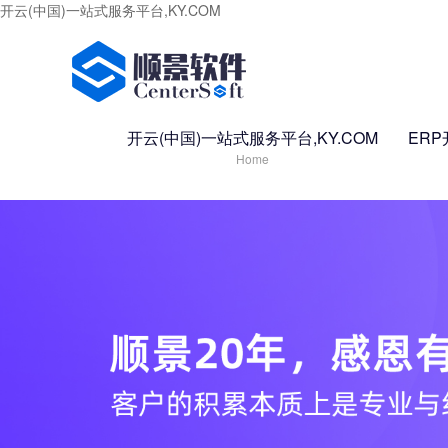
开云(中国)一站式服务平台,KY.COM
开云(中国)一站式服务平台,KY.COM
ERP
Home