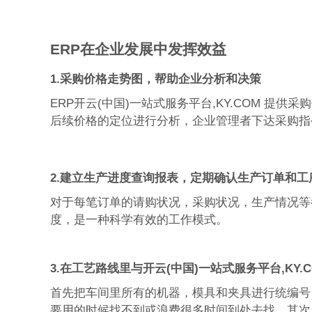
ERP
在企业发展中发挥效益
1.
采购价格走势图，帮助企业分析和决策
ERP
开云(中国)一站式服务平台,KY.COM 提
后续价格的定位进行分析，企业管理者下达采购指
2.
建立生产进度查询报表，定期确认生产订单和工
对于每笔订单的请购状况，采购状况，生产情况等
度，是一种科学有效的工作模式。
3.
在工艺路线里与开云(中国)一站式服务平台,KY.
首先把车间里所有的机器，模具和夹具进行统编号
要用的时候找不到或浪费很多时间到处去找。其次，在