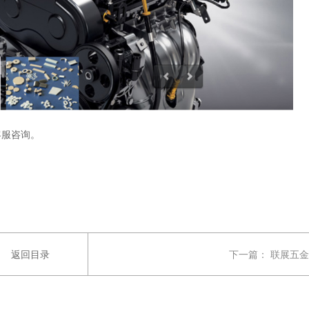
客服咨询。
返回目录
下一篇：
联展五金