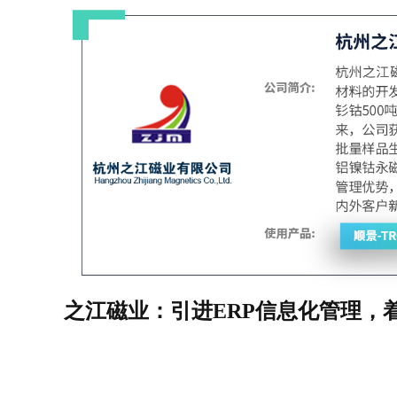
之江磁业：引进ERP信息化管理，