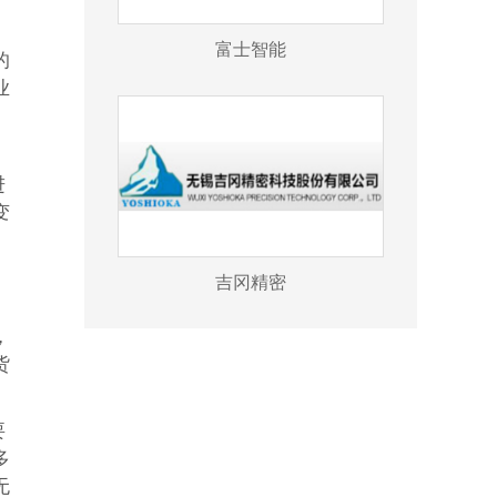
富士智能
的
业
进
变
吉冈精密
，
货
要
多
无