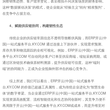
洞察销售趋势、客户需求变化，甚至模拟不同决策场景的财务影响。
这种“数据驱动决策”的模式，使企业能从“经验主义”转向“精准预判”，
在竞争中占据主动。
4、赋能供应链协同，构建韧性生态
传统企业的供应链常因信息不透明导致断供风险，而ERP开云(中
国)一站式服务平台,KY.COM 通过连接上下游伙伴，实现需求预测、
库存共享和物流跟踪的全程可视化。例如，ERP开云(中国)一站式服
务平台,KY.COM 可自动同步客户订单至供应商端，缩短采购周期。或
通过区块链技术确保原材料溯源，提升供应链可信度。这种“端到
端”的协同能力，正成为企业抵御外部冲击的核心竞争力。
综上所述，我们可以看出，ERP开云(中国)一站式服务平
台,KY.COM 的价值已超越工具属性，成为传统企业进化为“智慧生命
体”的数字脊梁。当企业通过ERP开云(中国)一站式服务平台,KY.COM
实现资源高效配置、流程智能优化和生态协同创新时，其竞争力便不
再局限于开云(中国)一站式服务平台,KY.COM或成本，而是升维至对